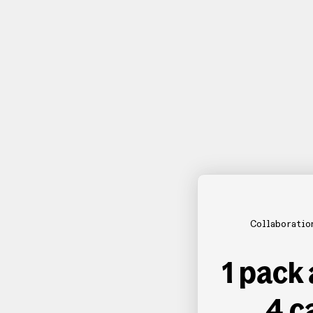
Collaboratio
1 pack
4 c